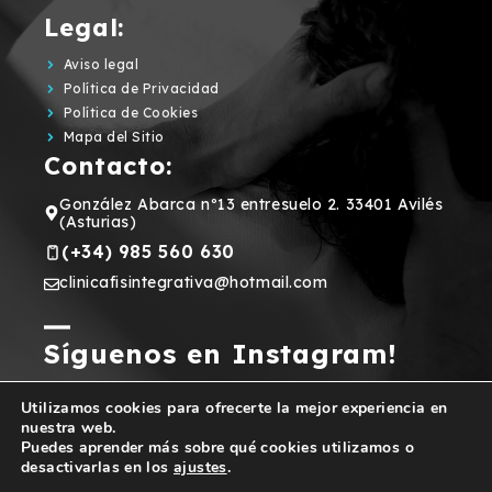
Legal:
Aviso legal
Política de Privacidad
Política de Cookies
Mapa del Sitio
Contacto:
González Abarca nº13 entresuelo 2. 33401 Avilés
(Asturias)
(+34) 985 560 630
clinicafisintegrativa@hotmail.com
Síguenos en Instagram!
Utilizamos cookies para ofrecerte la mejor experiencia en
nuestra web.
Puedes aprender más sobre qué cookies utilizamos o
© 2026 Clínica María Luz Rodríguez. Fisioterapia
desactivarlas en los
ajustes
.
Integrativa • Diseño y Desarrollo web
PlanB