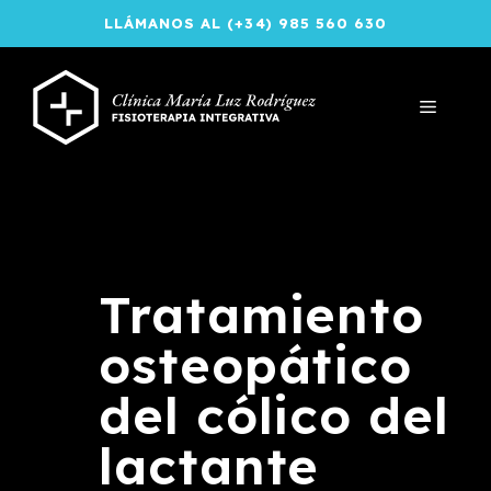
Saltar
LLÁMANOS AL (+34) 985 560 630
al
contenido
MENÚ
Tratamiento
osteopático
del cólico del
lactante